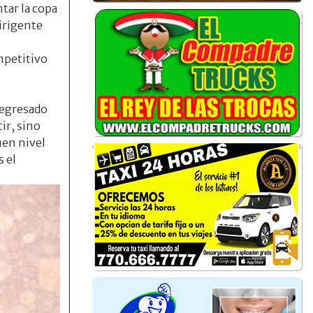
tar la copa
irigente
mpetitivo
regresado
ir, sino
uen nivel
 el