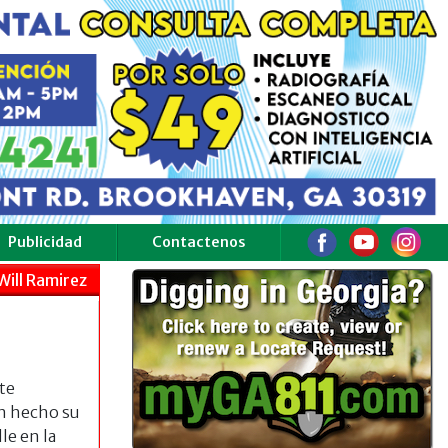
Publicidad
Contactenos
Will Ramirez
te
n hecho su
le en la