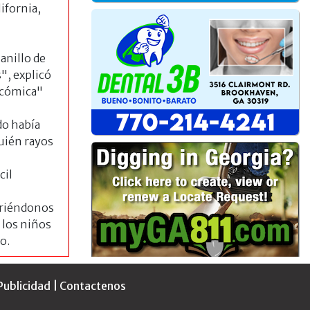
ifornia,
anillo de
", explicó
"cómica"
do había
uién rayos
cil
 riéndonos
 los niños
o.
Publicidad
|
Contactenos