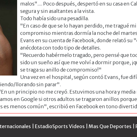
malos".... Poco después, despertó en su casa en Cal
segura y sin asaltantes a la vista.
Todo había sido una pesadilla.
"En caso de que se lo hayan perdido, me tragué mi 
compromiso mientras dormía la noche del martes
Evans en su cuenta de Facebook, donde relató su 
anécdota con todo tipo de detalles.
"Recuerdo habérmelo tragado, pero pensé que to
sido un sueño así que me volví a dormir porque, ¡q
se traga su anillo de compromiso!"
Una vez en el hospital, según contó Evans, fue difí
 riendo/llorando sin parar".
 "En un principio no me creyó. Estuvimos una hora y media
mos en Google si otros adultos se tragaron anillos porque
s es menos común", escribió en Facebook en tono divertid
nternacionales
|
EstadioSports Videos
|
Mas Que Deportes
|