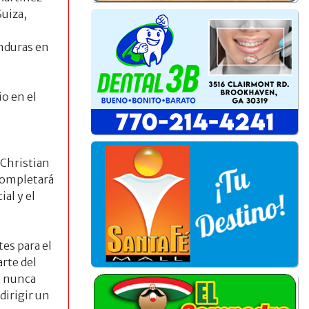
Suiza,
onduras en
o en el
 Christian
completará
al y el
es para el
rte del
, nunca
dirigir un