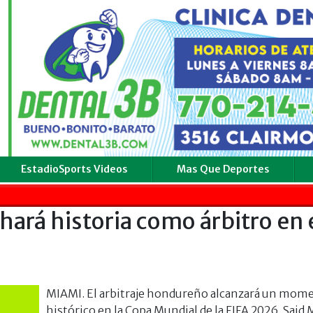
EstadioSports Videos
Mas Que Deportes
ará historia como árbitro en 
MIAMI. El arbitraje hondureño alcanzará un mom
histórico en la Copa Mundial de la FIFA 2026. Said