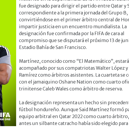
fue designado para dirigir el partido entre Qatar y 
correspondiente a la primera jornada del Grupo B,
convirtiéndose en el primer árbitro central de H
impartir justicia en un encuentro mundialista. La
designación fue confirmada por la FIFA de cara al
compromiso que se disputará el próximo 13 de juni
Estadio Bahía de San Francisco.
Martínez, conocido como “El Matemático”, estará
acompañado por sus compatriotas
Walter López y
Ramírez como árbitros asistentes. La cuarteta se 
con el jamaiquino Oshane Nation como cuarto ofici
trinitense Caleb Wales como árbitro de reserva.
La designación representa un hecho sin precedent
fútbol hondureño. Aunque Said Martínez formó pa
equipo arbitral en Qatar 2022 como cuarto árbitro
antes un silbante catracho había sido elegido para 