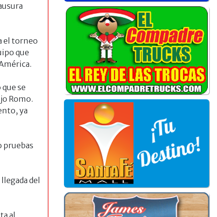
ausura
 el torneo
uipo que
 América.
 que se
ijo Romo.
ento, ya
do pruebas
llegada del
ta al