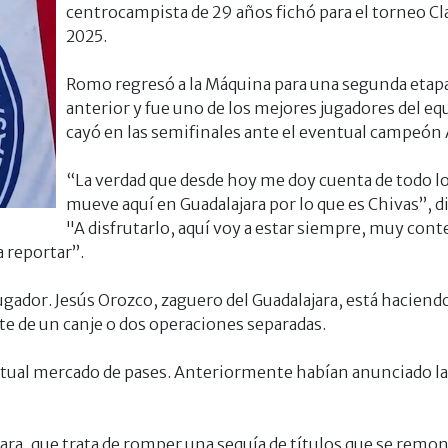
centrocampista de 29 años fichó para el torneo Cl
2025.
Romo regresó a la Máquina para una segunda etapa
anterior y fue uno de los mejores jugadores del eq
cayó en las semifinales ante el eventual campeón
“La verdad que desde hoy me doy cuenta de todo lo
mueve aquí en Guadalajara por lo que es Chivas”, d
"A disfrutarlo, aquí voy a estar siempre, muy cont
a reportar”.
 jugador. Jesús Orozco, zaguero del Guadalajara, está hacien
rte de un canje o dos operaciones separadas.
 actual mercado de pases. Anteriormente habían anunciado la 
ara, que trata de romper una sequía de títulos que se remon