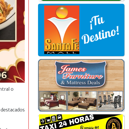
tral o
 destacados