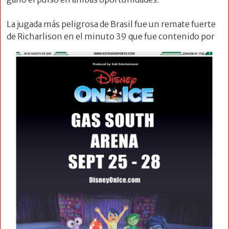
La jugada más peligrosa de Brasil fue un remate fuerte
de Richarlison en el
minuto 39 que fue contenido por