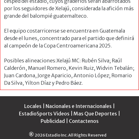
césped del estadio, cuyos graderíos serán abarrotados
por los seguidores de Xelajú, considerada la afición más
grande del balompié guatemalteco.
El equipo costarricense se encuentra en Guatemala
desde el lunes, concentrado para el partido que definirá
al campeón de la Copa Centroamericana 2025.
Posibles alineaciones:Xelajú MC: Rubén Silva; Raúl
Calderón, Manuel Romero, Kevin Ruiz, Widvin Tebalán;
Juan Cardona, Jorge Aparicio, Antonio López; Romario
Da Silva, Yilton Díaz y Pedro Báez.
Locales
|
Nacionales e Internacionales
|
EstadioSports Videos
|
Mas Que Deportes
|
Publicidad
|
Contactenos
®
2026 Estadio Inc. All Rights Reserved