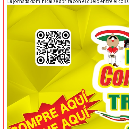
La jornada dominical se abrirá con el
duelo entre el coli