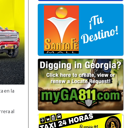
a en la
rera al