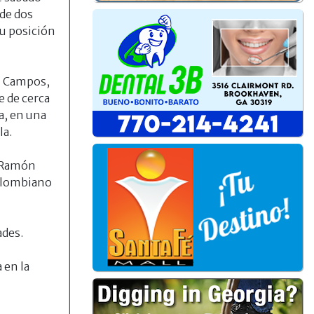
de dos
su posición
in Campos,
e de cerca
a, en una
la.
n Ramón
colombiano
ades.
 en la