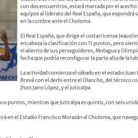
con dos encuentros, estará marcada por el acecho 
equipos al liderato del Real España, que expondrá 
en la cumbre ante el Choloma.
El Real España, que dirige el costarricense Jeaust
encabeza la clasificación con 11 puntos, pero sient
el aliento de sus perseguidores, Motagua y Olimpi
fecha que podría reconfigurar la parte alta de la tab
La actividad comienza el sábado en el estadio Jua
Brevé con el derbi entre el Olancho, del técnico 
Jhon Jairo López, y el Juticalpa.
nco puntos, mientras que Juticalpa es quinto, con seis unid
irá en el Estadio Francisco Morazán al Choloma, que navega