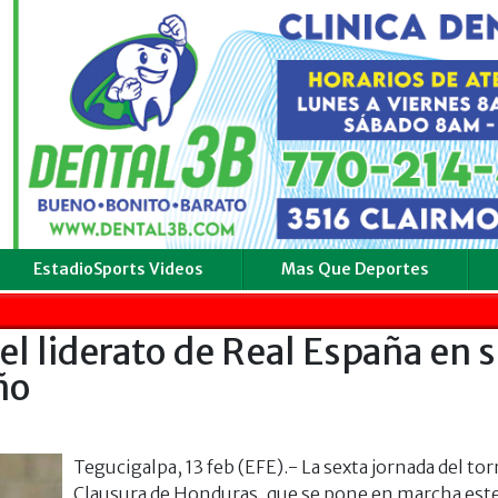
EstadioSports Videos
Mas Que Deportes
l liderato de Real España en 
ño
Tegucigalpa, 13 feb (EFE).- La sexta jornada del to
Clausura de Honduras, que se pone en marcha est